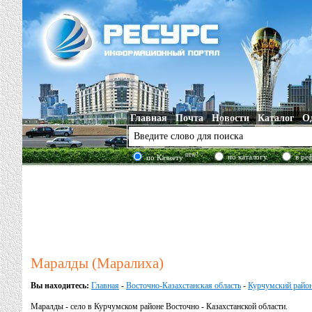
Главная
Почта
Новости
Каталог
О
new!
по каталогу
в ре
по Казнету
Маралды (Маралиха)
Вы находитесь:
Главная
-
Восточно-Казахстанская область
-
Курчумский райо
Маралды - село в Курчумском районе Восточно - Казахстанской области.