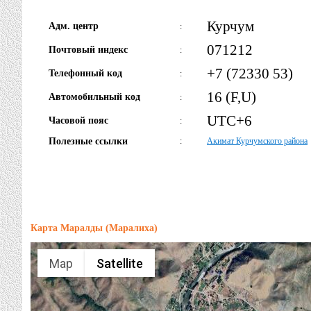
Курчум
Адм. центр
:
071212
Почтовый индекс
:
+7 (72330 53)
Телефонный код
:
16 (F,U)
Автомобильный код
:
UTC+6
Часовой пояс
:
Полезные ссылки
:
Акимат Курчумского района
Карта Маралды (Маралиха)