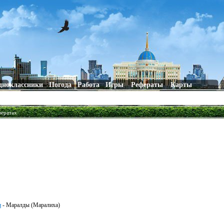
дноклассники
Погода
Работа
Игры
Рефераты
Карты
фератах
н
- Маралды (Маралиха)