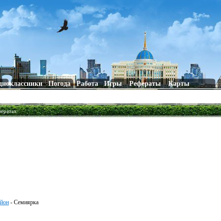
дноклассники
Погода
Работа
Игры
Рефераты
Карты
фератах
айон
- Семиярка