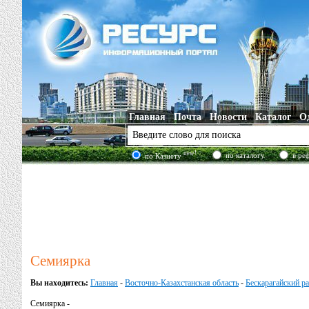
Главная
Почта
Новости
Каталог
О
new!
по каталогу
в ре
по Казнету
Семиярка
Вы находитесь:
Главная
-
Восточно-Казахстанская область
-
Бескарагайский р
Семиярка -