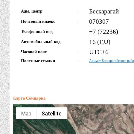
Бескарагай
Адм. центр
:
070307
Почтовый индекс
:
+7 (72236)
Телефонный код
:
16 (F,U)
Автомобильный код
:
UTC+6
Часовой пояс
:
Полезные ссылки
:
Акимат Бескарагайского райо
Карта Семиярка