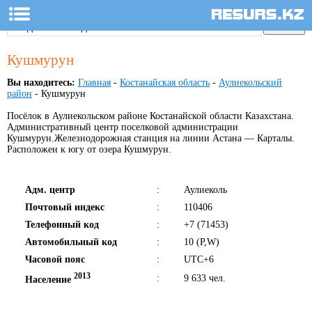
Кушмурун
Вы находитесь:
Главная
-
Костанайская область
-
Аулиекольский
район
- Кушмурун
Посёлок в Аулиекольском районе Костанайской области Казахстана.
Административный центр поселковой администрации
Кушмурун.Железнодорожная станция на линии Астана — Карталы.
Расположен к югу от озера Кушмурун.
Адм. центр
:
Аулиеколь
Почтовый индекс
:
110406
Телефонный код
:
+7 (71453)
Автомобильный код
:
10 (P,W)
Часовой пояс
:
UTC+6
2013
:
9 633 чел.
Население